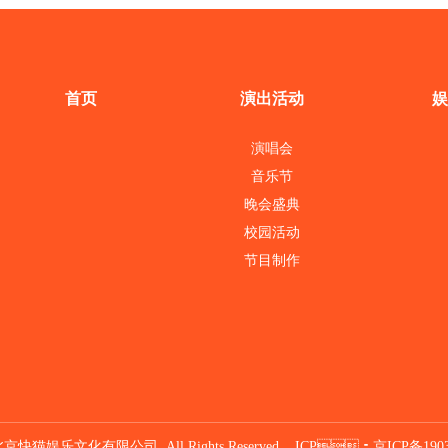
首页
演出活动
娱
演唱会
音乐节
晚会盛典
校园活动
节目制作
 北京快猫娱乐文化有限公司 All Rights Reserved. ICP：
京ICP备1903