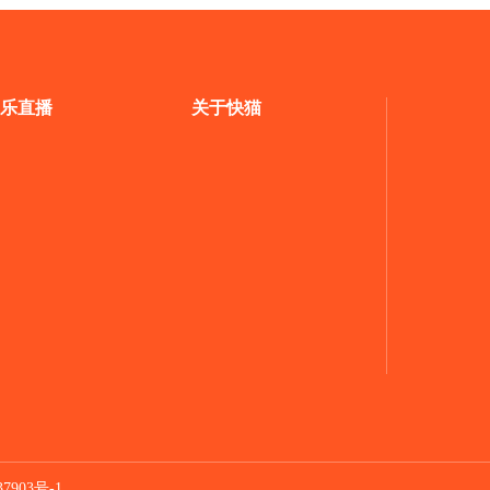
乐直播
关于快猫
7903号-1